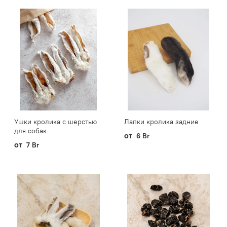
Ушки кролика с шерстью
Лапки кролика задние
для собак
от
6 Br
от
7 Br